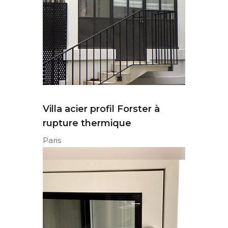
ter à
Châssis salle propre, bloc
Villa acie
opératoire
rupture 
Belgique
Paris