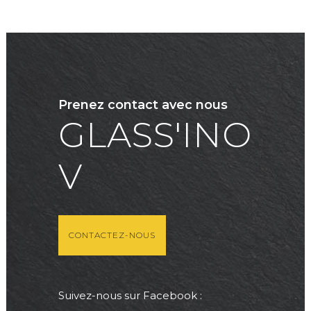
Hôpital 75
Maison indi
Prenez contact avec nous
GLASS'INO
V
CONTACTEZ-NOUS
Suivez-nous sur Facebook :